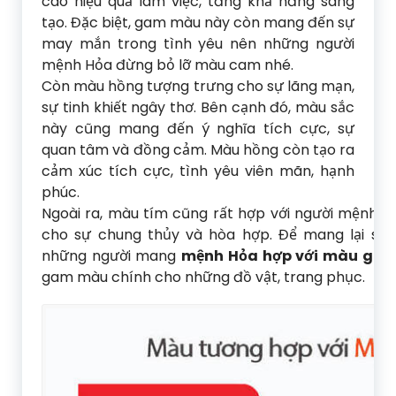
cao hiệu quả làm việc, tăng khả năng sáng
tạo. Đặc biệt, gam màu này còn mang đến sự
may mắn trong tình yêu nên những người
mệnh Hỏa đừng bỏ lỡ màu cam nhé.
Còn màu hồng tượng trưng cho sự lãng mạn,
sự tinh khiết ngây thơ. Bên cạnh đó, màu sắc
này cũng mang đến ý nghĩa tích cực, sự
quan tâm và đồng cảm. Màu hồng còn tạo ra
cảm xúc tích cực, tình yêu viên mãn, hạnh
phúc.
Ngoài ra, màu tím cũng rất hợp với người mệnh 
cho sự chung thủy và hòa hợp. Để mang lại sự t
những người mang
mệnh Hỏa hợp với màu gì
th
gam màu chính cho những đồ vật, trang phục.