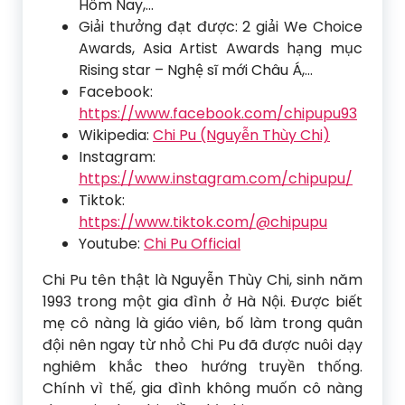
Hôm Nay,…
Giải thưởng đạt được: 2 giải We Choice
Awards, Asia Artist Awards hạng mục
Rising star – Nghệ sĩ mới Châu Á,…
Facebook:
https://www.facebook.com/chipupu93
Wikipedia:
Chi Pu (Nguyễn Thùy Chi)
Instagram:
https://www.instagram.com/chipupu/
Tiktok:
https://www.tiktok.com/@chipupu
Youtube:
Chi Pu Official
Chi Pu tên thật là Nguyễn Thùy Chi, sinh năm
1993 trong một gia đình ở Hà Nội. Được biết
mẹ cô nàng là giáo viên, bố làm trong quân
đội nên ngay từ nhỏ Chi Pu đã được nuôi dạy
nghiêm khắc theo hướng truyền thống.
Chính vì thế, gia đình không muốn cô nàng