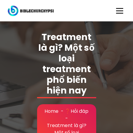
Skip
to
content
Treatment
là gì? Một số
loại
treatment
phổ biến
hiện nay
Home
-
❓Hỏi đáp
-
Treatment là gì?
Một số loại