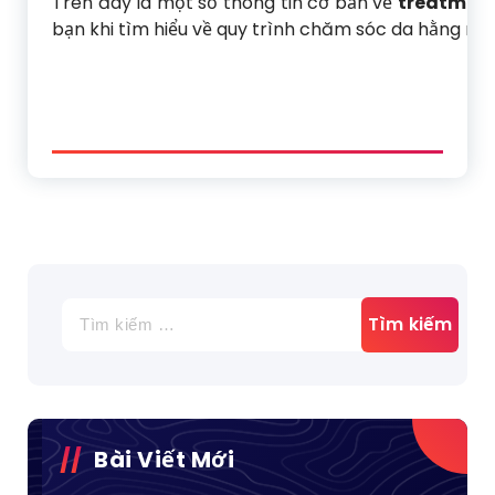
Trên đây là một số thông tin cơ bản về
treatment
bạn khi tìm hiểu về quy trình chăm sóc da hằng ng
Tìm
kiếm
cho:
Bài Viết Mới