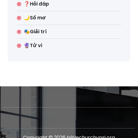
❓Hỏi đáp
🌙Sổ mơ
🎭Giải trí
🔮Tử vi
Copyright © 2026 biblechurchypsi.org