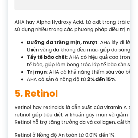
AH
AHA hay Alpha Hydroxy Acid, từ axit trong trái cây
sử dụng nhiều trong các phương pháp điều trị mụn
Dưỡng da trắng mịn, mượt
: AHA lấy đi lớp
thiện vùng da không đều màu, giúp da sáng mị
Tẩy tế bào chết
: AHA có hiệu quả cao trong v
tế bào, giúp làm bong tróc lớp tế bào sần sùi 
Trị mụn
: AHA có khả năng thấm sâu vào bề m
AHA có sẵn ở nồng độ từ
2% đến 15%
.
5. Retinol
Retinol hay retinoids là dẫn xuất của vitamin A t
retinol giúp tiêu diệt vi khuẩn gây mụn và giảm 
Retinol hỗ trợ tăng trưởng da và collagen, cải thiện 
Retinol ở Nồng độ An toàn từ 0.01% đến 1%.