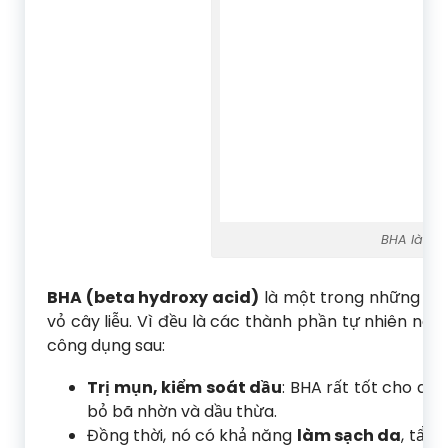
BHA là mộ
BHA (beta hydroxy acid)
là một trong những phư
vỏ cây liễu. Vì đều là các thành phần tự nhiên nên
công dụng sau:
Trị mụn, kiểm soát dầu
: BHA rất tốt cho da 
bỏ bã nhờn và dầu thừa.
Đồng thời, nó có khả năng
làm sạch da
, tẩy