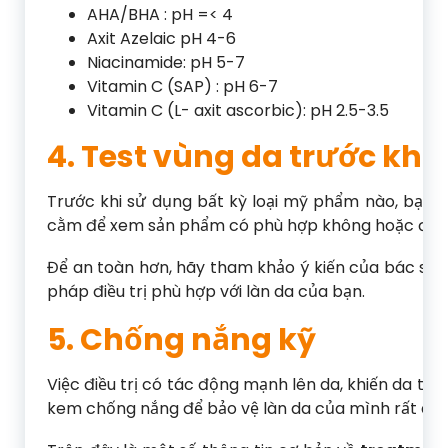
AHA/BHA : pH =< 4
Axit Azelaic pH 4-6
Niacinamide: pH 5-7
Vitamin C (SAP) : pH 6-7
Vitamin C (L- axit ascorbic): pH 2.5-3.5
4. Test vùng da trước khi
Trước khi sử dụng bất kỳ loại mỹ phẩm nào, bạn 
cằm để xem sản phẩm có phù hợp không hoặc để ki
Để an toàn hơn, hãy tham khảo ý kiến ​​của bác sĩ 
pháp điều trị phù hợp với làn da của bạn.
5. Chống nắng kỹ
Việc điều trị có tác động mạnh lên da, khiến da tr
kem chống nắng để bảo vệ làn da của mình rất dễ b