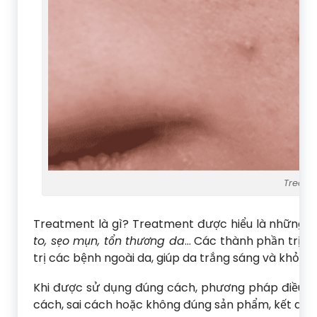
Treatm
Treatment là gì? Treatment được hiểu là những 
to, sẹo mụn, tổn thương da
… Các thành phần trị li
trị các bệnh ngoài da, giúp da trắng sáng và khỏe 
Khi được sử dụng đúng cách, phương pháp điều trị
cách, sai cách hoặc không đúng sản phẩm, kết quả c