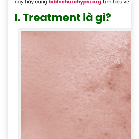
nay hãy cùng
biblechurchypsi.org
tìm hiểu về tre
I. Treatment là gì?