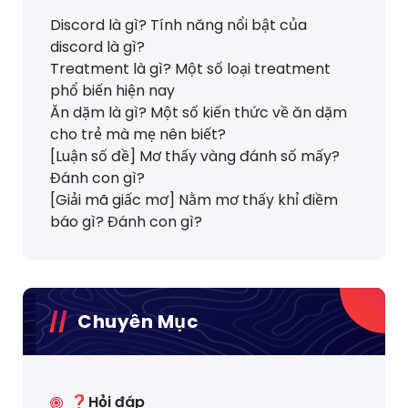
Discord là gì? Tính năng nổi bật của
discord là gì?
Treatment là gì? Một số loại treatment
phổ biến hiện nay
Ăn dặm là gì? Một số kiến thức về ăn dặm
cho trẻ mà mẹ nên biết?
[Luận số đề] Mơ thấy vàng đánh số mấy?
Đánh con gì?
[Giải mã giấc mơ] Nằm mơ thấy khỉ điềm
báo gì? Đánh con gì?
Chuyên Mục
❓Hỏi đáp