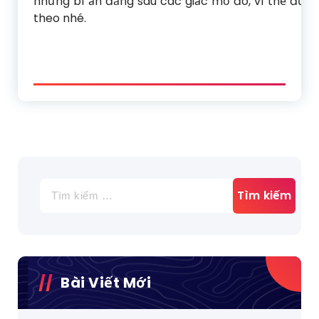
những bí ẩn đằng sau các giấc mơ đó, vì thế đừng 
theo nhé.
Tìm
kiếm
cho:
Bài Viết Mới