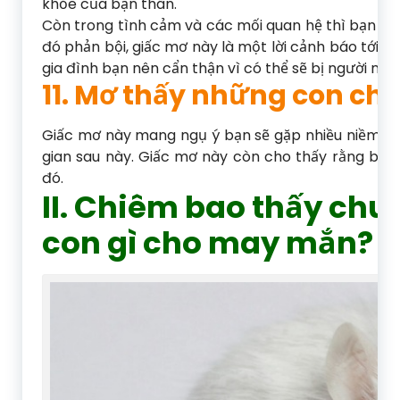
khỏe của bạn thân.
Còn trong tình cảm và các mối quan hệ thì bạn đa
đó phản bội, giấc mơ này là một lời cảnh báo tới b
gia đình bạn nên cẩn thận vì có thể sẽ bị người nào
11. Mơ thấy những con ch
Giấc mơ này mang ngụ ý bạn sẽ gặp nhiều niềm vui
gian sau này. Giấc mơ này còn cho thấy rằng bạn 
đó.
II. Chiêm bao thấy chu
con gì cho may mắn?