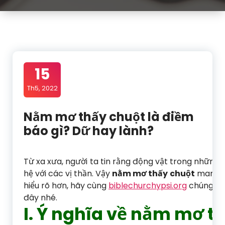
15
Th5, 2022
Nằm mơ thấy chuột là điềm
báo gì? Dữ hay lành?
Từ xa xưa, người ta tin rằng động vật trong những 
hệ với các vị thần. Vậy
nằm mơ thấy chuột
mang ý 
hiểu rõ hơn, hãy cùng
biblechurchypsi.org
chúng tôi
đây nhé.
I. Ý nghĩa về nằm mơ t